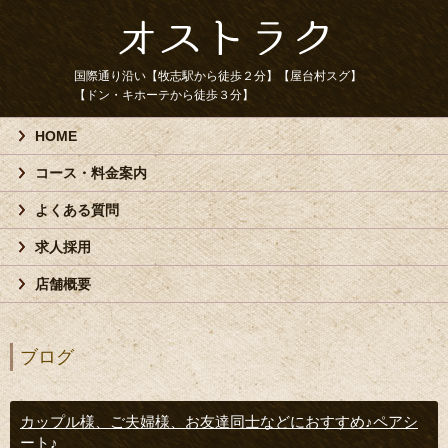
国際通り沿い【牧志駅から徒歩２分】【屋台村スグ】
【ドン・キホーテから徒歩３分】
HOME
コース・料金案内
よくある質問
求人採用
店舗概要
ブログ
カップル様、ご夫婦様、お友達同士などにおすすめ♪ペアシ
ート♪