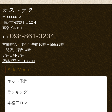
〒900-0013
那覇市牧志3丁目12-4
高泉ビルＢ１
098-861-0234
TEL:
営業時間/（受付）午前10時～深夜23時
（閉店）深夜24時
定休日/不定休
店舗概要はこちら >>
Side Menu
ネット予約
ランキング
本格アロマ