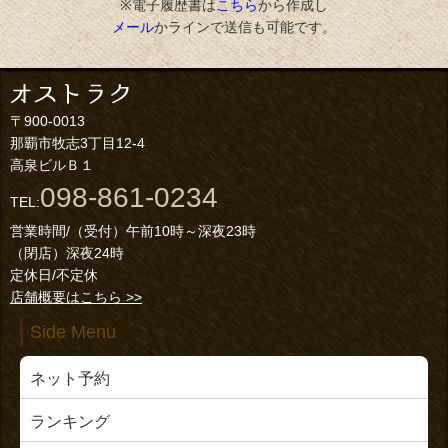
※電子履歴書は
こちら
から作成し
メール
かラインで送信も可能です。
〒900-0013
那覇市牧志3丁目12-4
高泉ビルＢ１
098-861-0234
TEL:
営業時間/（受付）午前10時～深夜23時
（閉店）深夜24時
定休日/不定休
店舗概要はこちら >>
Side Menu
ネット予約
ランキング