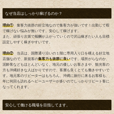
なぜ当店はしっかり稼げるのか？
理由①
集客力抜群の好立地なので集客力が強いです！出勤して暇
で稼げない悩みが無いです。安心して稼げます。
また、頑張り次第で報酬が上がっていくので沢山稼ぎたい人も目標
設定しやすく稼ぎやすいです。
理由②
当店は、国際通り沿いの１階に専用入り口を構える好立地
店舗なので、新規客の
集客力も抜群に良い
です。場所がらなのか、
泥酔客などもほとんどいなく、地元の優しいお客さまや、観光客の
方も沖縄好きな人ばかりですので、客層も良くとても働きやすいで
す。地元客のリピーターはもちろん、沖縄に旅行に来るお客様も、
年に何回も訪れるヘビーユーザーが多いのでしっかりリピート客に
なってくれます。
安心して働ける職場を目指してます。