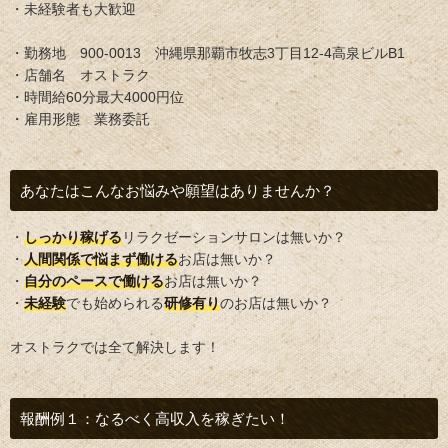
・未経験者も大歓迎
・勤務地 900-0013 沖縄県那覇市牧志3丁目12-4高泉ビルB1
・店舗名 オストラク
・時間給60分最大4000円位
・雇用形態 業務委託
あなたはこんなお悩みや願望はありませんか？
・
しっかり稼げる
リラクゼーションサロンは無いか？
・
人間関係で悩まず働ける
お店は無いか？
・
自分のペースで働ける
お店は無いか？
・
未経験
でも始められる
研修有り
のお店は無いか？
オストラクでは全て解決します！
報酬例１：なるべく高収入を稼ぎたい！