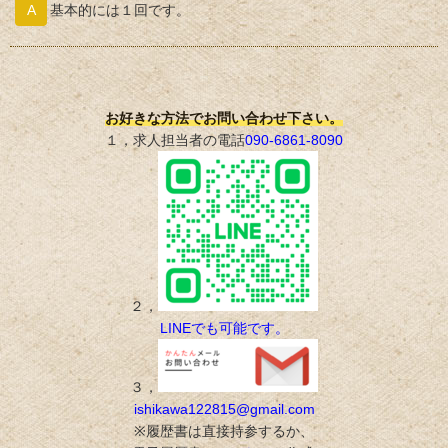
基本的には１回です。
お好きな方法でお問い合わせ下さい。
１，求人担当者の電話
090-6861-8090
２，
LINEでも可能です。
３，
ishikawa122815@gmail.com
※履歴書は直接持参するか、