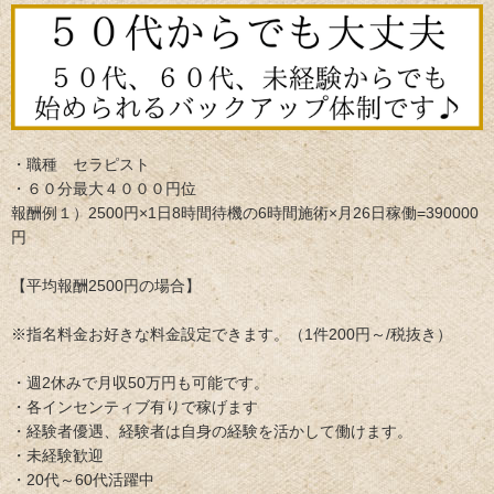
・職種 セラピスト
・６０分最大４０００円位
報酬例１）2500円×1日8時間待機の6時間施術×月26日稼働=390000
円
【平均報酬2500円の場合】
※指名料金お好きな料金設定できます。（1件200円～/税抜き）
・週2休みで月収50万円も可能です。
・各インセンティブ有りで稼げます
・経験者優遇、経験者は自身の経験を活かして働けます。
・未経験歓迎
・20代～60代活躍中