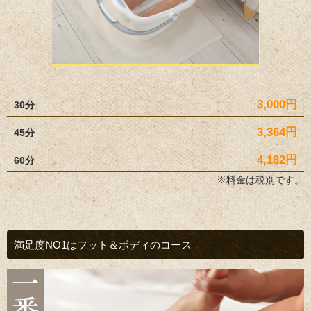
3,000
円
30分
3,364円
45分
4,182
円
60分
※料金は税別です。
満足度NO1はフット＆ボディのコース