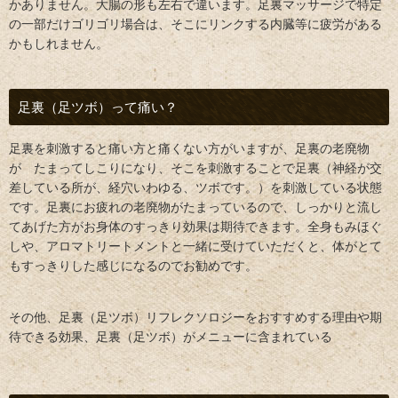
かありません。大腸の形も左右で違います。足裏マッサージで特定
の一部だけゴリゴリ場合は、そこにリンクする内臓等に疲労がある
かもしれません。
足裏（足ツボ）って痛い？
足裏を刺激すると痛い方と痛くない方がいますが、足裏の老廃物
が たまってしこりになり、そこを刺激することで足裏（神経が交
差している所が、経穴いわゆる、ツボです。）を刺激している状態
です。足裏にお疲れの老廃物がたまっているので、しっかりと流し
てあげた方がお身体のすっきり効果は期待できます。全身もみほぐ
しや、アロマトリートメントと一緒に受けていただくと、体がとて
もすっきりした感じになるのでお勧めです。
その他、足裏（足ツボ）リフレクソロジーをおすすめする理由や期
待できる効果、足裏（足ツボ）がメニューに含まれている