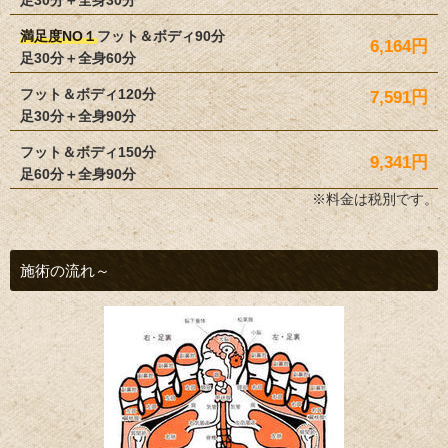
満足度NO１
フット＆ボディ90分
6,164
円
足30分＋全身60分
フット＆ボディ120分
7,591
円
足30分＋全身90分
フット＆ボディ150分
9,341
円
足60分＋全身90分
※料金は税別です。
施術の流れ～