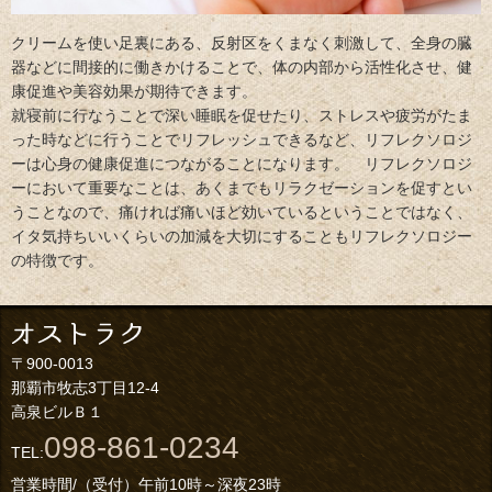
クリームを使い足裏にある、反射区をくまなく刺激して、全身の臓
器などに間接的に働きかけることで、体の内部から活性化させ、健
康促進や美容効果が期待できます。
就寝前に行なうことで深い睡眠を促せたり、ストレスや疲労がたま
った時などに行うことでリフレッシュできるなど、リフレクソロジ
ーは心身の健康促進につながることになります。 リフレクソロジ
ーにおいて重要なことは、あくまでもリラクゼーションを促すとい
うことなので、痛ければ痛いほど効いているということではなく、
イタ気持ちいいくらいの加減を大切にすることもリフレクソロジー
の特徴です。
〒900-0013
那覇市牧志3丁目12-4
高泉ビルＢ１
098-861-0234
TEL:
営業時間/（受付）午前10時～深夜23時