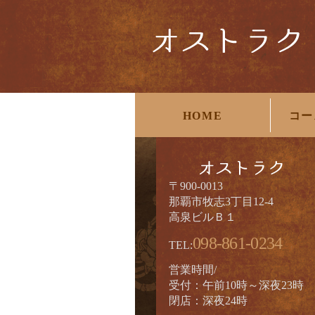
HOME
コー
〒900-0013
那覇市牧志3丁目12-4
高泉ビルＢ１
098-861-0234
TEL:
営業時間/
受付：午前10時～深夜23時
閉店：深夜24時