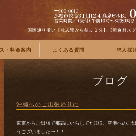
国際通り沿い【牧志駅から徒歩２分】【屋台村ス
ス・料金案内
よくある質問
求人採
ブログ
沖縄へのご出張帰りに
東京からご出張で那覇にいらしてたH様、空港へのご
うございました〜！！