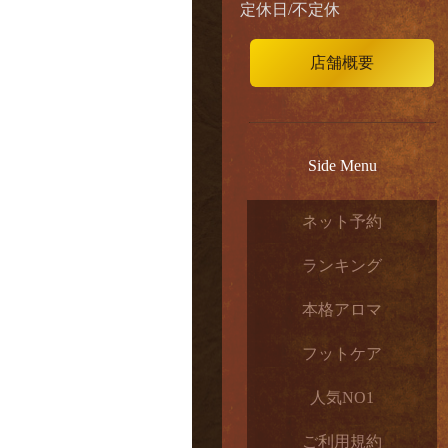
定休日/不定休
店舗概要
Side Menu
ネット予約
ランキング
本格アロマ
フットケア
人気NO1
ご利用規約