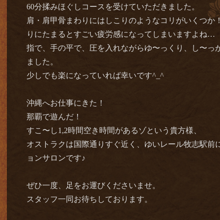
60分揉みほぐしコースを受けていただきました。
肩・肩甲骨まわりにはしこりのようなコリがいくつか
りにたまるとすごい疲労感になってしまいますよね…
指で、手の平で、圧を入れながらゆ〜っくり、し〜っ
ました。
少しでも楽になっていれば幸いです^_^
沖縄へお仕事にきた！
那覇で遊んだ！
すこ〜し1,2時間空き時間があるゾという貴方様、
オストラクは国際通りすぐ近く、ゆいレール牧志駅前
ョンサロンです♪
ぜひ一度、足をお運びくださいませ。
スタッフ一同お待ちしております。