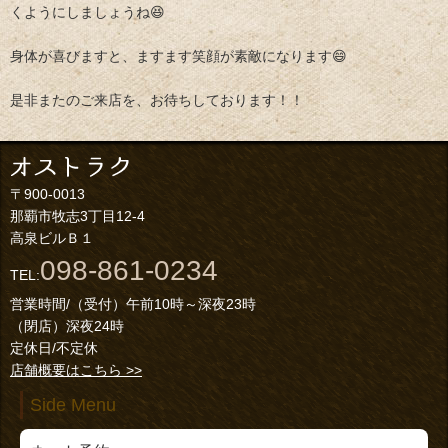
くようにしましょうね😆
身体が喜びますと、ますます笑顔が素敵になります😄
是非またのご来店を、お待ちしております！！
〒900-0013
那覇市牧志3丁目12-4
高泉ビルＢ１
098-861-0234
TEL:
営業時間/（受付）午前10時～深夜23時
（閉店）深夜24時
定休日/不定休
店舗概要はこちら >>
Side Menu