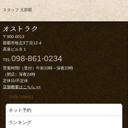
スタッフ 玉那覇
〒900-0013
那覇市牧志3丁目12-4
高泉ビルＢ１
098-861-0234
TEL:
営業時間/（受付）午前10時～深夜23時
（閉店）深夜24時
定休日/不定休
店舗概要はこちら >>
Side Menu
ネット予約
ランキング