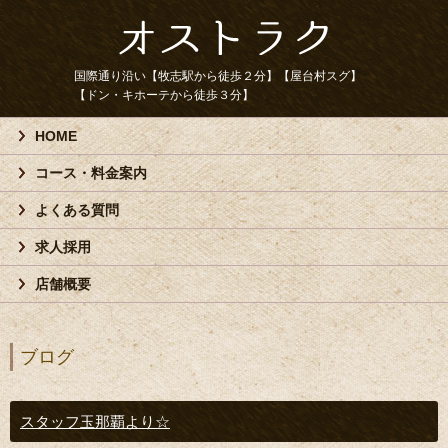
国際通り沿い【牧志駅から徒歩２分】【屋台村スグ】
【ドン・キホーテから徒歩３分】
HOME
コース・料金案内
よくある質問
求人採用
店舗概要
ブログ
スタッフ玉那覇より☆