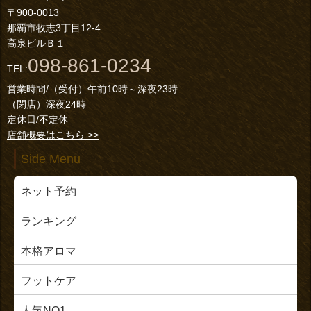
〒900-0013
那覇市牧志3丁目12-4
高泉ビルＢ１
098-861-0234
TEL:
営業時間/（受付）午前10時～深夜23時
（閉店）深夜24時
定休日/不定休
店舗概要はこちら >>
Side Menu
ネット予約
ランキング
本格アロマ
フットケア
人気NO1