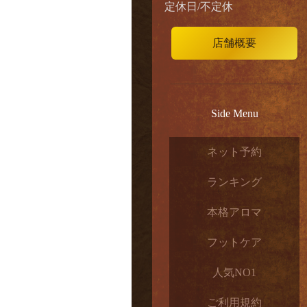
定休日/不定休
店舗概要
Side Menu
ネット予約
ランキング
本格アロマ
フットケア
人気NO1
ご利用規約