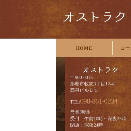
HOME
コー
〒900-0013
那覇市牧志3丁目12-4
高泉ビルＢ１
098-861-0234
TEL:
営業時間/
受付：午前10時～深夜23時
閉店：深夜24時