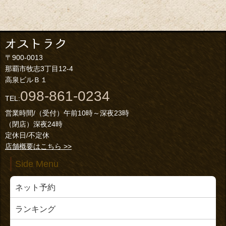
〒900-0013
那覇市牧志3丁目12-4
高泉ビルＢ１
098-861-0234
TEL:
営業時間/（受付）午前10時～深夜23時
（閉店）深夜24時
定休日/不定休
店舗概要はこちら >>
Side Menu
ネット予約
ランキング