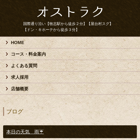
国際通り沿い【牧志駅から徒歩２分】【屋台村スグ】
【ドン・キホーテから徒歩３分】
HOME
コース・料金案内
よくある質問
求人採用
店舗概要
ブログ
本日の天気 雨☔