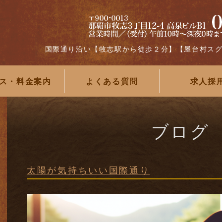
国際通り沿い【牧志駅から徒歩２分】【屋台村ス
ス・料金案内
よくある質問
求人採
ブログ
太陽が気持ちいい国際通り