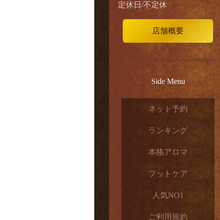
定休日/不定休
店舗概要
Side Menu
ネット予約
ランキング
本格アロマ
フットケア
人気NO1
ご利用規約