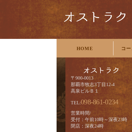
HOME
コー
〒900-0013
那覇市牧志3丁目12-4
高泉ビルＢ１
098-861-0234
TEL:
営業時間/
受付：午前10時～深夜23時
閉店：深夜24時