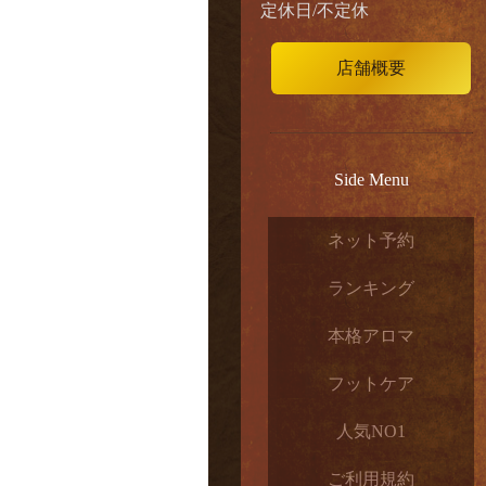
定休日/不定休
店舗概要
Side Menu
ネット予約
ランキング
本格アロマ
フットケア
人気NO1
ご利用規約