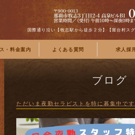
国際通り沿い【牧志駅から徒歩２分】【屋台村ス
ス・料金案内
よくある質問
求人採
ブログ
ただいま夜勤セラピストを特に募集中です(