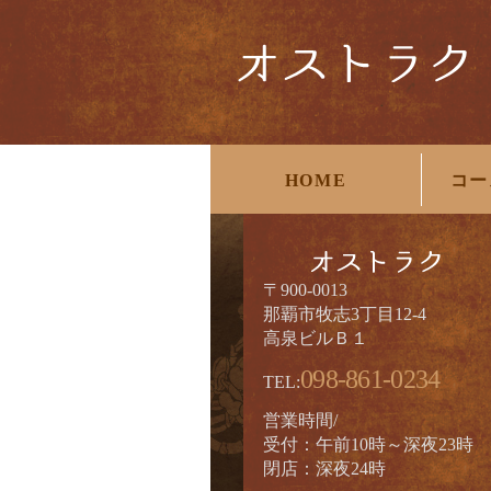
HOME
コー
〒900-0013
那覇市牧志3丁目12-4
高泉ビルＢ１
098-861-0234
TEL:
営業時間/
受付：午前10時～深夜23時
閉店：深夜24時