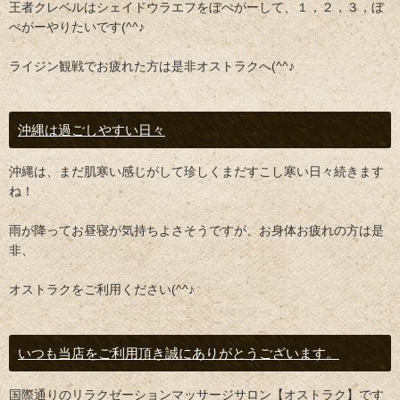
王者クレベルはシェイドウラエフをぼぺがーして、１，２，３，ぼ
ぺがーやりたいです(^^♪
ライジン観戦でお疲れた方は是非オストラクへ(^^♪
沖縄は過ごしやすい日々
沖縄は、まだ肌寒い感じがして珍しくまだすこし寒い日々続きます
ね！
雨が降ってお昼寝が気持ちよさそうですが、お身体お疲れの方は是
非、
オストラクをご利用ください(^^♪
いつも当店をご利用頂き誠にありがとうございます。
国際通りのリラクゼーションマッサージサロン【オストラク】です