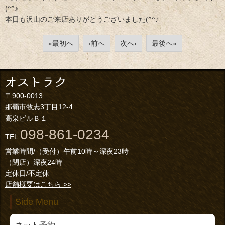
(^^♪
本日も沢山のご来店ありがとうございました(^^♪
«最初へ
‹前へ
次へ›
最後へ»
〒900-0013
那覇市牧志3丁目12-4
高泉ビルＢ１
098-861-0234
TEL:
営業時間/（受付）午前10時～深夜23時
（閉店）深夜24時
定休日/不定休
店舗概要はこちら >>
Side Menu